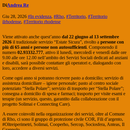
Di
Andrea Re
Giu 28, 2026
#In evidenza
,
#Rho
,
#Territorio
,
#Territorio
ilrhodense
,
#Territorio rhodense
Viene attivato anche quest’anno
dal 22 giugno al 13 settembre
2026
il tradizionale servizio “Estate Sicura”, rivolto a
persone con
più di 65 anni e persone non autosufficienti
. Componendo il
numero
02.93332.777
, attivo il lunedì, mercoledì e venerdì dalle ore
9.00 alle ore 12.00 nell’ambito dei Servizi Sociali dedicati ad anziani
e disabili, sarà possibile contattare gli operatori e, dialogando con
loro, accedere a diversi servizi.
Come ogni anno si potranno ricevere pasto a domicilio; servizio di
assistenza domiciliare – igiene personale; pasto al centro sociale
potenziato “Stella Polare”; servizio di trasporto per “Stella Polare”;
consegna a domicilio di spesa e farmaci; trasporto per visite esami e
terapie (un servizio, questo, garantito dalla collaborazione con il
progetto Solimai e Connecting Care).
A essere coinvolti nella organizzazione dei servizi, oltre al Comune
di Rho, ci sono il gruppo di protezione civile COR, Fili d’argento,
#Oltreiperimetri, Solimai, Cooperho, Sercop, Sociosfera, Anteas, Il
Grappolo.