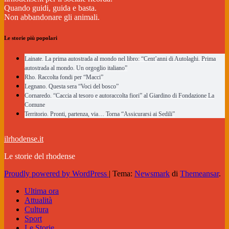
Quando guidi, guida e basta.
Non abbandonare gli animali.
Le storie più popolari
Lainate. La prima autostrada al mondo nel libro: “Cent’anni di Autolaghi. Prima
autostrada al mondo. Un orgoglio italiano”
Rho. Raccolta fondi per “Macci”
Legnano. Questa sera “Voci del bosco”
Cornaredo. “Caccia al tesoro e autoraccolta fiori” al Giardino di Fondazione La
Comune
Territorio. Pronti, partenza, via… Torna “Assicurarsi ai Sedili”
ilrhodense.it
Le storie del rhodense
Proudly powered by WordPress
|
Tema:
Newsmark
di
Themeansar
.
Ultima ora
Attualità
Cultura
Sport
Le Storie