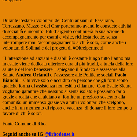
Durante l’estate i volontari dei Centri anziani di Passirana,
Terrazzano, Mazzo e del Crar porteranno avanti le consuete attività
di socialità e incontro. Fili d’argento continuerà la sua azione di
accompagnamento per esami e visite, richiesta ricette, senza
interrompere mai l’accompagnamento a chi è solo, come anche i
volontari di Solimai e dei progetti di #Oltreiperimetri.
“L’attenzione ad anziani e disabili è costante lungo tutto l’anno ma
in estate viene dedicata ulteriore cura ai più fragili, a tutela della loro
salute e del loro benessere – spiegano il Sindaco e assessore alla
Salute
Andrea Orlandi
e l’assessore alle Politiche sociali
Paolo
Bianchi
– Chi vive solo o accudito da persone che gli forniscono
qualche forma di assistenza non esiti a chiamare. Con Estate Sicura
vogliamo garantire che nessuno si senta isolato e possiamo farlo
grazie a realtà che ci aiutano a fornire un prezioso sostegno alla
comunità: un immenso grazie va a tutti i volontari che scelgono,
anche in un momento di riposo e vacanza, di donare il loro tempo a
favore di chi è solo”.
Fonte Comune di Rho.
Seguici anche su IG
@ilrhodense.it