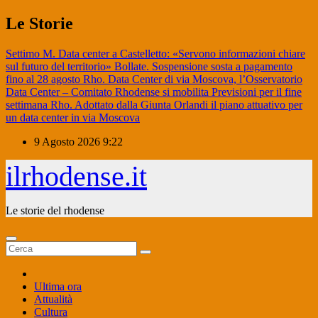
Salta
Le Storie
al
contenuto
Settimo M. Data center a Castelletto: «Servono informazioni chiare
sul futuro del territorio»
Bollate. Sospensione sosta a pagamento
fino al 28 agosto
Rho. Data Center di via Moscova, l’Osservatorio
Data Center – Comitato Rhodense si mobilita
Previsioni per il fine
settimana
Rho. Adottato dalla Giunta Orlandi il piano attuativo per
un data center in via Moscova
9 Agosto 2026
9:22
ilrhodense.it
Le storie del rhodense
Ultima ora
Attualità
Cultura