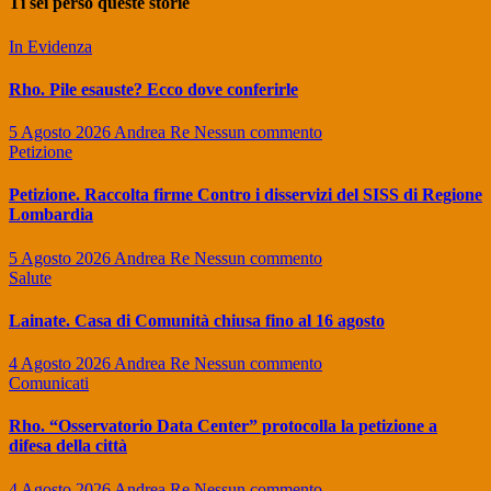
Ti sei perso queste storie
articoli
In Evidenza
Rho. Pile esauste? Ecco dove conferirle
5 Agosto 2026
Andrea Re
Nessun commento
Petizione
Petizione. Raccolta firme Contro i disservizi del SISS di Regione
Lombardia
5 Agosto 2026
Andrea Re
Nessun commento
Salute
Lainate. Casa di Comunità chiusa fino al 16 agosto
4 Agosto 2026
Andrea Re
Nessun commento
Comunicati
Rho. “Osservatorio Data Center” protocolla la petizione a
difesa della città
4 Agosto 2026
Andrea Re
Nessun commento