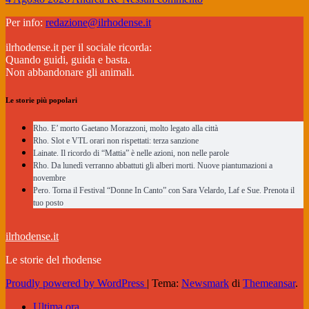
Per info:
redazione@ilrhodense.it
ilrhodense.it per il sociale ricorda:
Quando guidi, guida e basta.
Non abbandonare gli animali.
Le storie più popolari
Rho. E’ morto Gaetano Morazzoni, molto legato alla città
Rho. Slot e VTL orari non rispettati: terza sanzione
Lainate. Il ricordo di “Mattia” è nelle azioni, non nelle parole
Rho. Da lunedì verranno abbattuti gli alberi morti. Nuove piantumazioni a
novembre
Pero. Torna il Festival “Donne In Canto” con Sara Velardo, Laf e Sue. Prenota il
tuo posto
ilrhodense.it
Le storie del rhodense
Proudly powered by WordPress
|
Tema:
Newsmark
di
Themeansar
.
Ultima ora