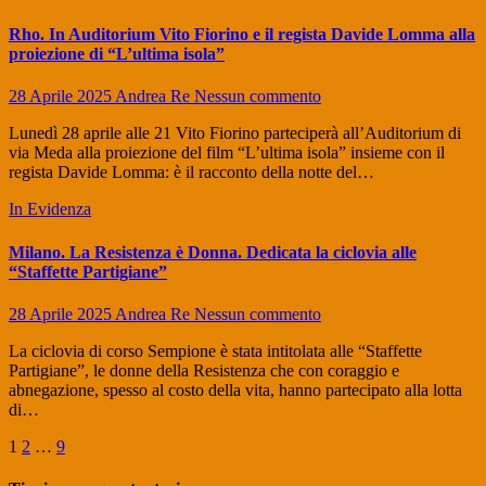
Rho. In Auditorium Vito Fiorino e il regista Davide Lomma alla
proiezione di “L’ultima isola”
28 Aprile 2025
Andrea Re
Nessun commento
Lunedì 28 aprile alle 21 Vito Fiorino parteciperà all’Auditorium di
via Meda alla proiezione del film “L’ultima isola” insieme con il
regista Davide Lomma: è il racconto della notte del…
In Evidenza
Milano. La Resistenza è Donna. Dedicata la ciclovia alle
“Staffette Partigiane”
28 Aprile 2025
Andrea Re
Nessun commento
La ciclovia di corso Sempione è stata intitolata alle “Staffette
Partigiane”, le donne della Resistenza che con coraggio e
abnegazione, spesso al costo della vita, hanno partecipato alla lotta
di…
Paginazione
1
2
…
9
degli