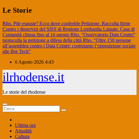
Salta
Le Storie
al
contenuto
Rho. Pile esauste? Ecco dove conferirle
Petizione. Raccolta firme
Contro i disservizi del SISS di Regione Lombardia
Lainate. Casa di
Comunità chiusa fino al 16 agosto
Rho. “Osservatorio Data Center”
protocolla la petizione a difesa della città
Rho. “Oltre 150 persone
all’assemblea contro i Data Center: costruiamo l’opposizione sociale
alle Big Tech”
6 Agosto 2026
4:43
ilrhodense.it
Le storie del rhodense
Ultima ora
Attualità
Cultura